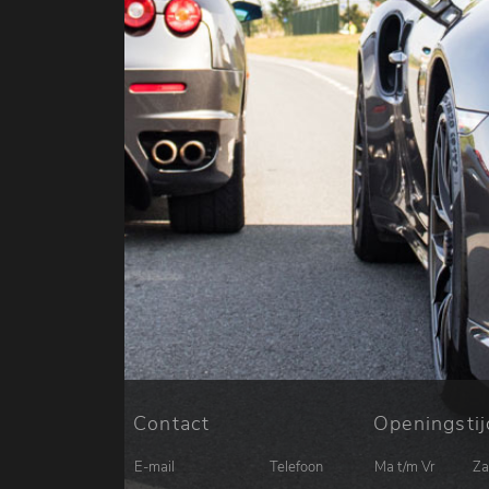
Contact
Openingsti
E-mail
Telefoon
Ma t/m Vr
Za