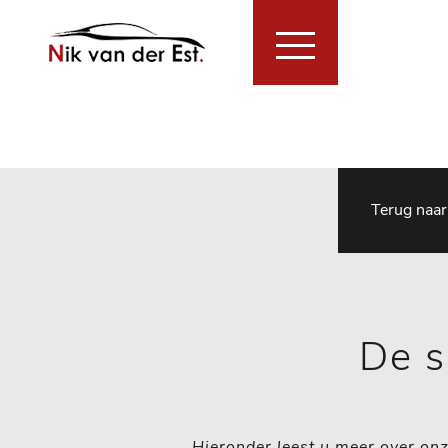
Home
Collectie
Collecti
Financial Lease Aanbod
Services
Over ons
Verkocht
Contact
Terug naar
De s
Hieronder leest u meer over onz