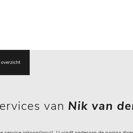
e
Financial Lease Aanbod
Contact
 overzicht
ervices van
Nik van de
e service inkoop/inruil. U vindt onderaan de pagina dir