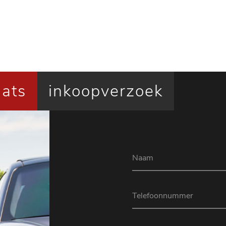
aats
inkoopverzoek