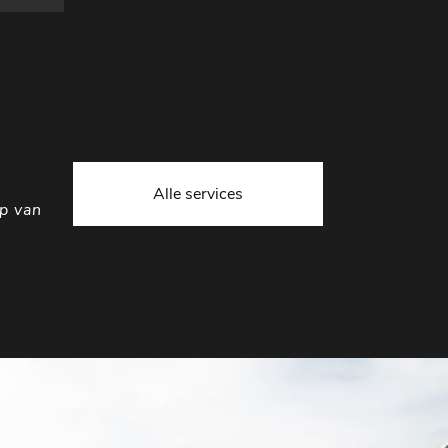
Alle services
op van