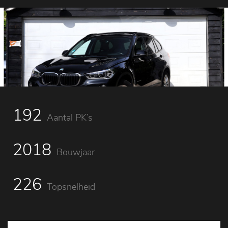
192
Aantal PK’s
2018
Bouwjaar
226
Topsnelheid