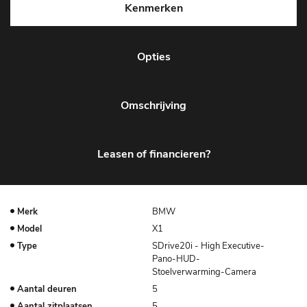
Kenmerken
Opties
Omschrijving
Leasen of financieren?
Merk
BMW
Model
X1
Type
SDrive20i - High Executive-
Pano-HUD-
Stoelverwarming-Camera
Aantal deuren
5
Aantal zitplaatsen
5