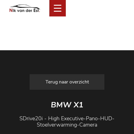
Home
Collectie
Financial Lease Aanbod
Services
Over ons
Verkocht
Contact
Terug naar overzicht
BMW X1
SDrive20i - High Executive-Pano-HUD-
Stoelverwarming-Camera