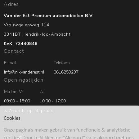
Adres
Van der Est Premium automobielen B.V.
Vrouwgelenweg 114
3341BT Hendrik-Ido-Ambacht
KvK: 72440848
Contact
E-mail
Telefoon
info@nikvanderest.nl
0616259297
Openingstijden
Ma t/m Vr
Za
09:00 - 18:00
10:00 - 17:00
's Avonds op afspraak
Cookies
Onze pagina’s maken gebruik van functionele & analytische
cookies. Door te klikken op "Akkoord" ga je akkoord met ons
Privacy verklaring