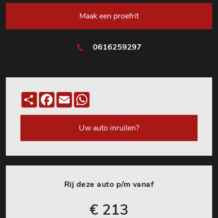
Maak een proefrit
0616259297
Deel
Facebook
Email
WhatsApp
Uw auto inruilen?
Rij deze auto p/m vanaf
€ 213