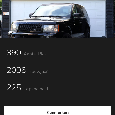
390
Aantal PK’s
2006
Bouwjaar
225
Topsnelheid
Kenmerken