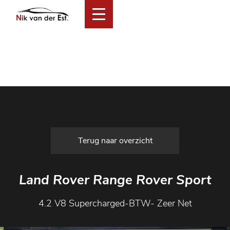
Home
Collectie
Financial Lease Aanbod
Services
Over ons
Verkocht
Contact
Terug naar overzicht
Land Rover Range Rover Sport
4.2 V8 Supercharged-BTW- Zeer Net