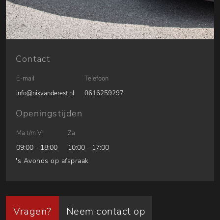
Contact
E-mail
Telefoon
info@nikvanderest.nl
0616259297
Openingstijden
Ma t/m Vr
Za
09:00 - 18:00
10:00 - 17:00
's Avonds op afspraak
Vragen?
Neem contact op