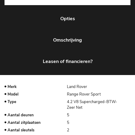
Opties
Omschrijving
Leasen of financieren?
Merk
Land Rover
Model
Range Rover Sport
Type
4.2 V8 Supercharged-BTW-
Zeer Net
Aantal deuren
5
Aantal zitplaatsen
5
Aantal sleutels
2