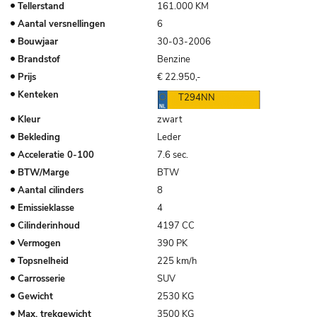
Tellerstand
161.000 KM
Aantal versnellingen
6
Bouwjaar
30-03-2006
Brandstof
Benzine
Prijs
€ 22.950,-
Kenteken
T294NN
Kleur
zwart
Bekleding
Leder
Acceleratie
0-100
7.6 sec.
BTW/Marge
BTW
Aantal cilinders
8
Emissieklasse
4
Cilinderinhoud
4197 CC
Vermogen
390 PK
Topsnelheid
225 km/h
Carrosserie
SUV
Gewicht
2530 KG
Max. trekgewicht
3500 KG