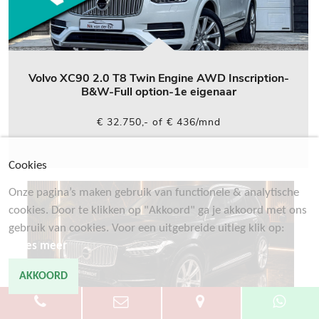
Volvo XC90 2.0 T8 Twin Engine AWD Inscription-
B&W-Full option-1e eigenaar
€ 32.750,- of € 436/mnd
Cookies
Onze pagina’s maken gebruik van functionele & analytische
cookies. Door te klikken op "Akkoord" ga je akkoord met ons
gebruik van cookies. Voor een uitgebreide uitleg klik op:
Lees meer
AKKOORD