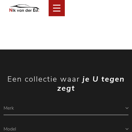
Home
Collectie
Financial Lease Aanbod
Services
Over ons
Verkocht
Contact
Een collectie waar
je U tegen
zegt